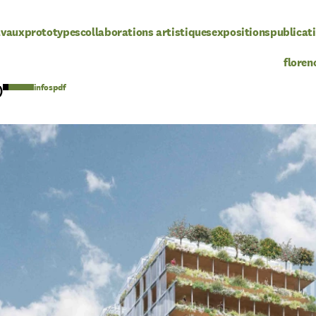
avaux
prototypes
collaborations artistiques
expositions
publicat
floren
pdf
)