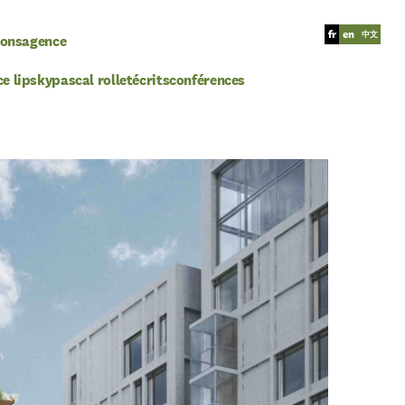
fr
en
中文
ions
agence
ce lipsky
pascal rollet
écrits
conférences