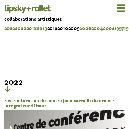
collaborations artistiques
2022
2020
2018
2013
2012
2010
2009
2006
2004
2002
1997
19
2022
restructuration du centre jean sarrailh du crous -
integral ruedi baur