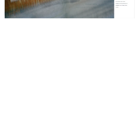
lipsky+rollet
architecture et environnement
21 rue du tunnel
75019 paris, france
+33 1 48 87 16 33
agence@lipskyrollet-ae.com