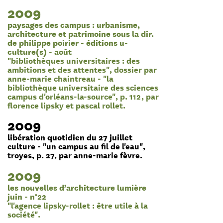
2009
paysages des campus : urbanisme,
architecture et patrimoine sous la dir.
de philippe poirier - éditions u-
culture(s) - août
"bibliothèques universitaires : des
ambitions et des attentes", dossier par
anne-marie chaintreau - "la
bibliothèque universitaire des sciences
campus d'orléans-la-source", p. 112, par
florence lipsky et pascal rollet.
2009
libération quotidien du 27 juillet
culture - "un campus au fil de l'eau",
troyes, p. 27, par anne-marie fèvre.
2009
les nouvelles d’architecture lumière
juin - n°22
"l'agence lipsky-rollet : être utile à la
société".