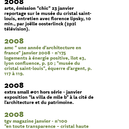
2008
arte, émission "chic" 23 janvier
reportage sur le musée du cristal saint-
louis, entretien avec florence lipsky, 10
min., par joëlle oosterlinck (2p2l
télévision).
2008
amc " une année d'architecture en
france" janvier 2008 - n°175
logements à énergie positive, îlot e3,
lyon confluence, p. 50 ; "musée du
cristal saint-louis", équerre d'argent, p.
117 à 119.
2008
extra small #01 hors série - janvier
exposition "la villa de mlle b" à la cité de
l'architecture et du patrimoine.
2008
tgv magazine janvier - n°100
"en toute transparence – cristal haute