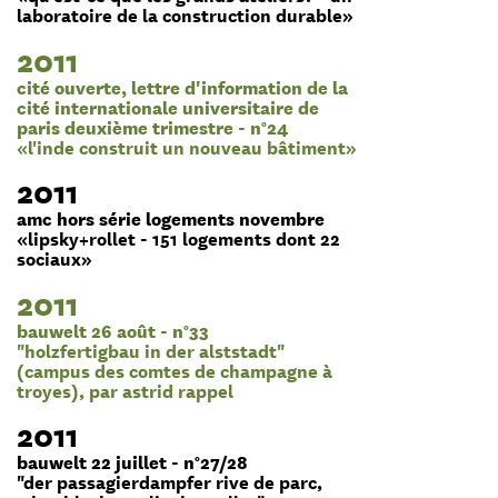
laboratoire de la construction durable»
2011
cité ouverte, lettre d'information de la
cité internationale universitaire de
paris deuxième trimestre - n°24
«l'inde construit un nouveau bâtiment»
2011
amc hors série logements novembre
«lipsky+rollet - 151 logements dont 22
sociaux»
2011
bauwelt 26 août - n°33
"holzfertigbau in der alststadt"
(campus des comtes de champagne à
troyes), par astrid rappel
2011
bauwelt 22 juillet - n°27/28
"der passagierdampfer rive de parc,