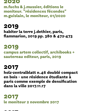
2020
m.fuchs & j.mussier, éditions le
moniteur. "résidences fécondes"
m.guislain, le moniteur, 01/2020
2019
habiter la terre j.dethier, paris,
flammarion, 2019 pp. 380 & 472-473
2019
campus artem collectif, archibooks +
sautereau editeur, paris, 2019
2017
holz-zentralblatt n.46 doublé compact
en bois - une résidence étudiante à
paris comme exemple de densification
dans la ville 2017.11.17
2017
le moniteur 2 novembre 2017