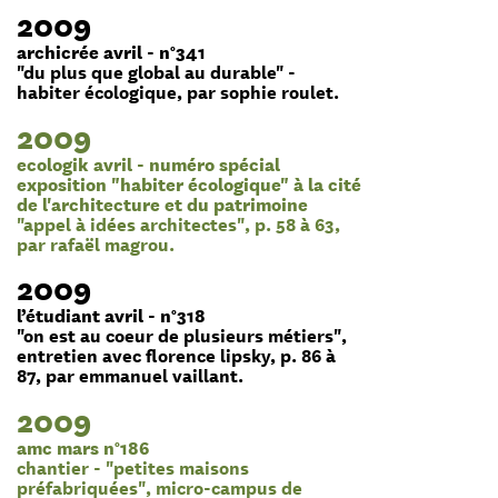
2009
archicrée avril - n°341
"du plus que global au durable" -
habiter écologique, par sophie roulet.
2009
ecologik avril - numéro spécial
exposition "habiter écologique" à la cité
de l'architecture et du patrimoine
"appel à idées architectes", p. 58 à 63,
par rafaël magrou.
2009
l’étudiant avril - n°318
"on est au coeur de plusieurs métiers",
entretien avec florence lipsky, p. 86 à
87, par emmanuel vaillant.
2009
amc mars n°186
chantier - "petites maisons
préfabriquées", micro-campus de