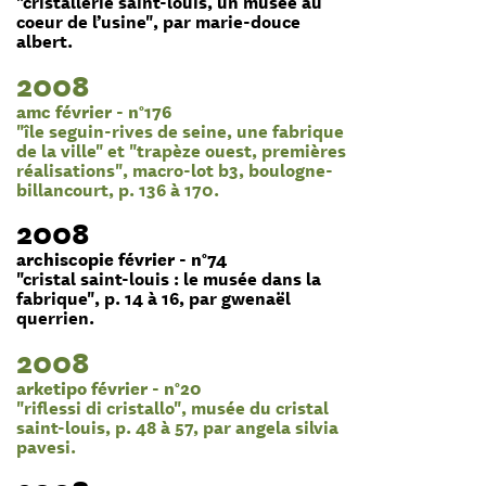
"cristallerie saint-louis, un musée au
coeur de l’usine", par marie-douce
albert.
2008
amc février - n°176
"île seguin-rives de seine, une fabrique
de la ville" et "trapèze ouest, premières
réalisations", macro-lot b3, boulogne-
billancourt, p. 136 à 170.
2008
archiscopie février - n°74
"cristal saint-louis : le musée dans la
fabrique", p. 14 à 16, par gwenaël
querrien.
2008
arketipo février - n°20
"riflessi di cristallo", musée du cristal
saint-louis, p. 48 à 57, par angela silvia
pavesi.