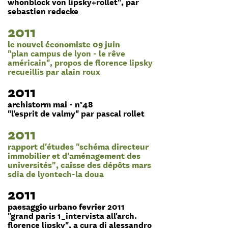
whonblock von lipsky+rollet", par
sebastien redecke
2011
le nouvel économiste 09 juin
"plan campus de lyon - le rêve
américain", propos de florence lipsky
recueillis par alain roux
2011
archistorm mai - n°48
"l'esprit de valmy" par pascal rollet
2011
rapport d'études "schéma directeur
immobilier et d'aménagement des
universités", caisse des dépôts mars
sdia de lyontech-la doua
2011
paesaggio urbano fevrier 2011
"grand paris 1_intervista all'arch.
florence lipsky", a cura di alessandro