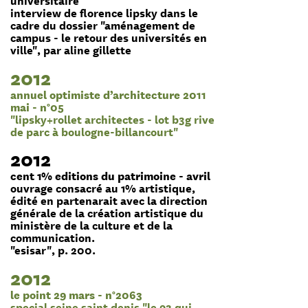
interview de florence lipsky dans le
cadre du dossier "aménagement de
campus - le retour des universités en
ville", par aline gillette
2012
annuel optimiste d’architecture 2011
mai - n°05
"lipsky+rollet architectes - lot b3g rive
de parc à boulogne-billancourt"
2012
cent 1% editions du patrimoine - avril
ouvrage consacré au 1% artistique,
édité en partenarait avec la direction
générale de la création artistique du
ministère de la culture et de la
communication.
"esisar", p. 200.
2012
le point 29 mars - n°2063
special seine saint denis "le 93 qui