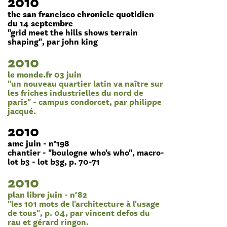
2010
the san francisco chronicle quotidien
du 14 septembre
"grid meet the hills shows terrain
shaping", par john king
2010
le monde.fr 03 juin
"un nouveau quartier latin va naître sur
les friches industrielles du nord de
paris" - campus condorcet, par philippe
jacqué.
2010
amc juin - n°198
chantier - "boulogne who's who", macro-
lot b3 - lot b3g, p. 70-71
2010
plan libre juin - n°82
"les 101 mots de l'architecture à l'usage
de tous", p. 04, par vincent defos du
rau et gérard ringon.