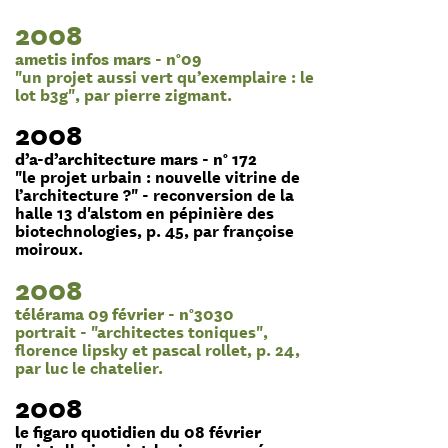
2008
ametis infos mars - n°09
"un projet aussi vert qu’exemplaire : le
lot b3g", par pierre zigmant.
2008
d’a-d’architecture mars - n° 172
"le projet urbain : nouvelle vitrine de
l’architecture ?" - reconversion de la
halle 13 d'alstom en pépinière des
biotechnologies, p. 45, par françoise
moiroux.
2008
télérama 09 février - n°3030
portrait - "architectes toniques",
florence lipsky et pascal rollet, p. 24,
par luc le chatelier.
2008
le figaro quotidien du 08 février