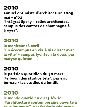
2010
annuel optimiste d’architecture 2009
mai - n°03
"intégral lipsky + rollet architectes,
campus des comtes de champagne à
troyes".
2010
le moniteur 16 avril
"un écocampus en vis-à-vis direct avec
la ville" - campus lyontech la doua, par
maryse quinton
2010
le parisien quotidien du 30 mars
"le boom des studios télé", par éric
bureau - les studios du lendit
2010
le monde quotidien du 13 février
"l'architecture contemporaine ouverte à
tous les vents", par frederic edelmann.