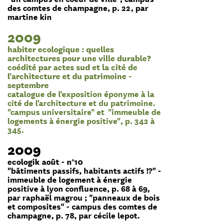
des comtes de champagne, p. 22, par
martine kin
2009
habiter ecologique : quelles
architectures pour une ville durable?
coédité par actes sud et la cité de
l'architecture et du patrimoine -
septembre
catalogue de l'exposition éponyme à la
cité de l'architecture et du patrimoine.
"campus universitaire" et "immeuble de
logements à énergie positive", p. 342 à
345.
2009
ecologik août - n°10
"bâtiments passifs, habitants actifs !?" -
immeuble de logement à énergie
positive à lyon confluence, p. 68 à 69,
par raphaël magrou ; "panneaux de bois
et composites" - campus des comtes de
champagne, p. 78, par cécile lepot.