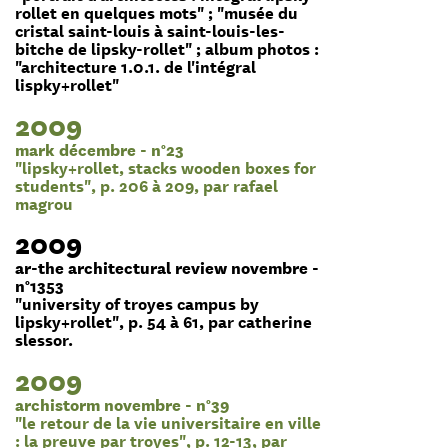
rollet en quelques mots" ; "musée du
cristal saint-louis à saint-louis-les-
bitche de lipsky-rollet" ; album photos :
"architecture 1.0.1. de l'intégral
lispky+rollet"
2009
mark décembre - n°23
"lipsky+rollet, stacks wooden boxes for
students", p. 206 à 209, par rafael
magrou
2009
ar-the architectural review novembre -
n°1353
"university of troyes campus by
lipsky+rollet", p. 54 à 61, par catherine
slessor.
2009
archistorm novembre - n°39
"le retour de la vie universitaire en ville
: la preuve par troyes", p. 12-13, par