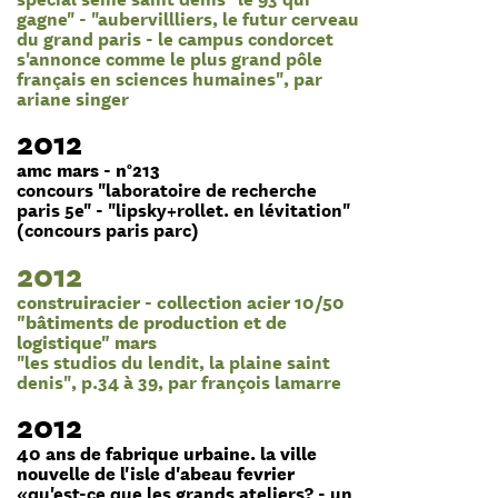
gagne" - "aubervillliers, le futur cerveau
du grand paris - le campus condorcet
s'annonce comme le plus grand pôle
français en sciences humaines", par
ariane singer
2012
amc mars - n°213
concours "laboratoire de recherche
paris 5e" - "lipsky+rollet. en lévitation"
(concours paris parc)
2012
construiracier - collection acier 10/50
"bâtiments de production et de
logistique" mars
"les studios du lendit, la plaine saint
denis", p.34 à 39, par françois lamarre
2012
40 ans de fabrique urbaine. la ville
nouvelle de l'isle d'abeau fevrier
«qu'est-ce que les grands ateliers? - un