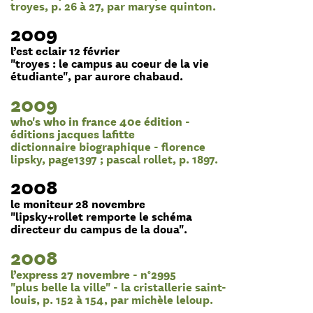
troyes, p. 26 à 27, par maryse quinton.
2009
l’est eclair 12 février
"troyes : le campus au coeur de la vie
étudiante", par aurore chabaud.
2009
who's who in france 40e édition -
éditions jacques lafitte
dictionnaire biographique - florence
lipsky, page1397 ; pascal rollet, p. 1897.
2008
le moniteur 28 novembre
"lipsky+rollet remporte le schéma
directeur du campus de la doua".
2008
l’express 27 novembre - n°2995
"plus belle la ville" - la cristallerie saint-
louis, p. 152 à 154, par michèle leloup.